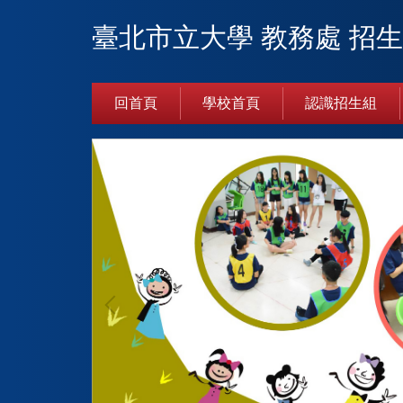
跳
臺北市立大學 教務處 招
到
主
要
內
回首頁
學校首頁
認識招生組
容
區