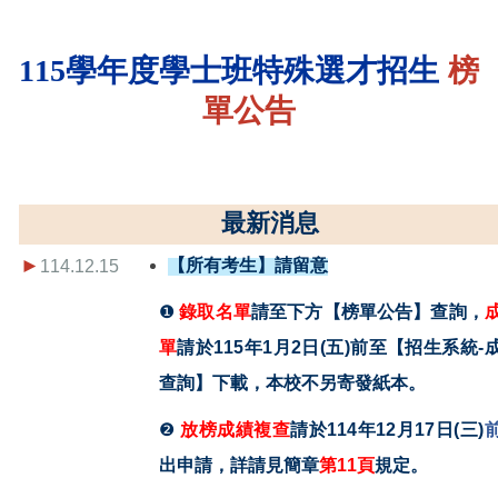
115
學
年
度學士班特殊選才招生
榜
單
公告
最
新
消
息
►
【所有考生】請留意
114.12.15
❶
錄取名單
請至下方【榜單公告】查詢，
單
請於115年1月2日(五)前至【招生系統-
查詢】下載，本校不另寄發紙本。
❷
放榜成績複查
請於114年12月17日(三)
出申請，詳請見簡章
第11頁
規定。