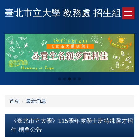
跳
臺北市立大學 教務處 招生組
到
主
要
內
容
區
首頁
最新消息
《臺北市立大學》115學年度學士班特殊選才招
生 榜單公告