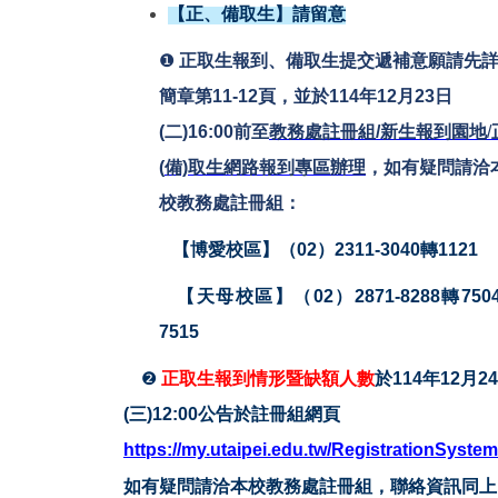
【正、備取生】請留意
❶
正取生報到、備取生提交遞補意願請先
簡章第11-12頁，並於114年12月23日
(二)16:00前至
教務處註冊組/
新生報到園地
/
(
備)
取生
網路報到專區
辦理
，如有疑問請洽
校教務處註冊組：
【博愛校區】（02）2311-3040轉1121
【天母校區】（02）2871-8288轉750
7515
❷
正取生報到情形暨缺額人數
於114年12月2
(三)12:00公告於註冊組網頁
https://my.utaipei.edu.tw/RegistrationSystem
如有疑問請洽本校教務處註冊組，聯絡資訊同上