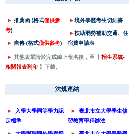
►
推薦
函
(格式
僅供參
►
境外學歷考生切結書
考
)
►
扶助弱勢補助交通、住
►
自
傳
(格式
僅供參考
)
宿費申請表
►
其他表單請於完成線上報名後，至【
招生系統-
相關報表列印
】下載
。
法規連結
►
入學大學同等學力認
►
臺北市立大學學生修
定標準
習教育學程辦法
►
大學辦理國外學歷採
►
臺北市立大學學雜費