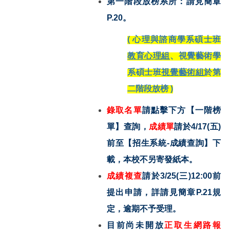
第一階段放榜系所：
請見簡章
P.20
。
(
心理與諮商學系碩士班
教育心理組
、視覺藝術學
系碩士班
視覺藝術組
於第
二階段放榜 )
錄取名單
請點擊下方【一階榜
單】查詢，
成績單
請於4/17(五)
前至【招生系統-成績查詢】下
載，本校不另寄發紙本。
成績複查
請於3/25(三)12:00前
提出申請，詳請見簡章P.21規
定，逾期不予受理。
目前尚未開放
正取生網路報