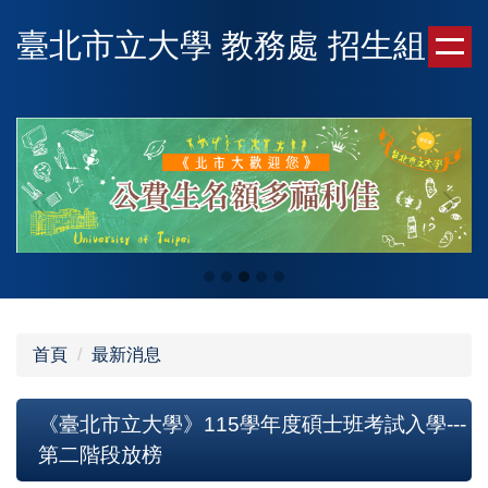
跳
臺北市立大學 教務處 招生組
到
主
要
內
容
區
首頁
最新消息
《臺北市立大學》115學年度碩士班考試入學---
第二階段放榜