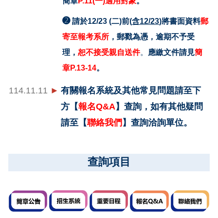
簡章
P.11(
一)適用對象
。
➋
請於12/23
(
二)
前(
含12/23
)將
書面資料
郵
寄至報考系所
，郵戳為憑，逾期不予受
理，
恕不接受親自送件
。
應繳文件請見
簡
章P.13-14
。
114.11.11
►
有關報名系統及其他常見問題請至下
方【
報名Q&A
】查詢，如有其他疑問
請至【
聯絡我們
】查詢洽詢單位。
查詢項目