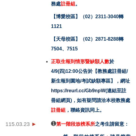
務處
註冊組
。
【博愛校區】（02）2311-3040轉
1121
【天母校區】（02）2871-8288轉
7504、7515
正取生報到情形暨缺額人數
於
4/9(
四)12:00
公告於【教務處註冊組/
新生報到園地/考試缺額專區】，網址
https://reurl.cc/Gb9npW
(連結至註
冊組網頁)，如有疑問請洽本校教務處
註冊組
，聯絡資訊同上。
115.03.23
►
➊
第一階段放榜系所
之考生請留意：