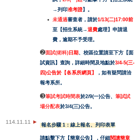
→列印
准考證
】。
未通過
審查者，請於
1/13(
二)17:00前
至【招生系統→
退費
處理】申請退
費，逾期不予受理。
➋
面試(術科)
日期
、校區位置請
至
下方【面
試資訊】查詢，詳細時間及地點於
3/4-5(
三-
四)公告於【各系所網頁】
，如有疑問請洽
報考系所。
➌
筆試考試時間表
於2/9(一)公告、
筆試試
場分配表
於3/4(三)公告。
114.11.11
►
報名步驟 1：線上報名、列印表單
請點擊下方【
簡章公告
】，仔細
閱讀簡章