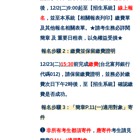
後，12/2(二)9:00起至【
招生系統
】
線上報
名
，並至本系統【相關報表列印】繳費單
及其他報名相關表單。★請考生務必詳閱
簡章 及 重要日程表，以免權益受損★
報名步驟 2：繳費並保留繳費證明
12/23(
二)
15:30
前完成
繳費
(
台北富邦銀行
代碼012)，請保留繳費證明，並務必於繳
費次日下午2時後，至【
招生系統
】確認繳
費是否成功。
報名步驟 3：
「簡章P.11(一)適用對象」寄
件
➊
非所有考生都須寄件
，
應寄件
考生請見