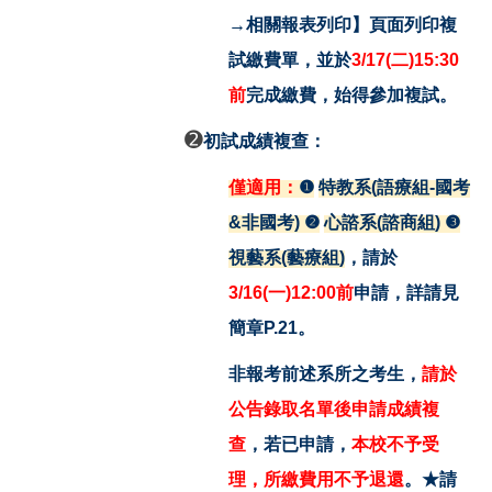
→相關報表列印】頁面列印複
試繳費單，並於
3/17(
二)
15:30
前
完成繳費，始得參加複試。
➋
初試成績複查：
僅適用：
❶
特教系(語療組-國考
&非國考)
❷
心諮系(諮商組)
❸
視藝系(藝療組)
，請於
3/16
(
一)12:00前
申請，詳請見
簡章P.21。
非報考前述系所之考生，
請於
公告錄取名單後申請成績複
查
，若已申請，
本校不予受
理，所繳費用不予退還
。★請