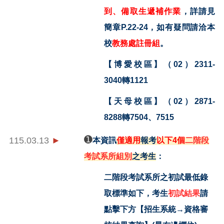
到、備取生遞補作業
，詳請見
簡章P.22-24，如有疑問請洽本
校
教務處註冊組
。
【博愛校區】（02）2311-
3040轉1121
【天母校區】（02）2871-
8288轉7504、7515
115.03.13
►
➊
本資訊
僅適用
報考
以下4個
二階段
考試系所組別
之考生
：
二階段考試系所之
初試最低錄
取標準
如下，考生
初試結果
請
點擊下方【招生系統→資格審