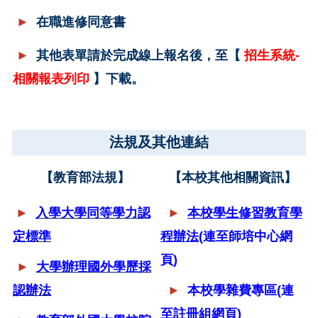
►
在職進修同意書
►
其他表單請於完成線上報名後，至【
招生系統-
相關報表列印
】
下載。
法規及其他連結
【
教育部法規
】
【本校其他
相關資訊
】
►
入學大學同等學力認
►
本校學生修習教育學
定標準
程辦法
(
連至師培中心網
頁
)
►
大學辦理國外學歷採
認辦法
►
本校學雜費專區
(
連
至註冊組網頁
)