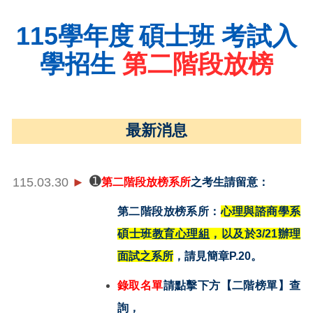
115
學
年
度
碩
士
班 考試
入
學招生
第二階段放榜
最
新
消
息
115.03.30
►
➊
第二階段放榜系所
之考生請留意：
第二階段放榜系所：
心理與諮商學系
碩士班
教育心理組
，以及於3/21辦理
面試之系所
，請見簡章P.20。
錄取名單
請點擊下方【二階榜單】查
詢，