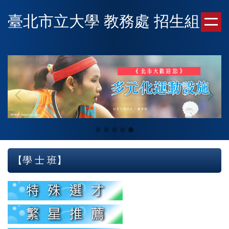
跳
臺北市立大學 教務處 招生組
到
主
要
內
容
區
【學 士 班】