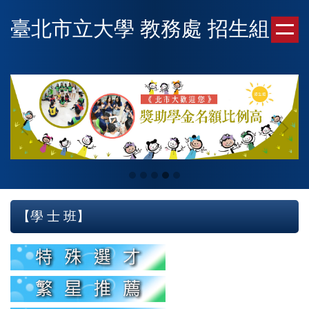
跳
臺北市立大學 教務處 招生組
到
主
要
內
容
區
【學 士 班】